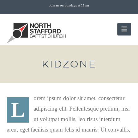
Join us on Sundays at 11am
Nav
KIDZONE
orem ipsum dolor sit amet, consectetur
L
adipiscing elit. Pellentesque pretium, nisi
ut volutpat mollis, leo risus interdum
arcu, eget facilisis quam felis id mauris. Ut convallis,